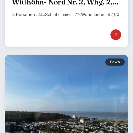
Witthöhn- Nord Nr. 2, Whg. 2,
Cuxhaven -Sahlenburg
Personen : 4
Schlafzimmer : 2
Wohnfläche : 42,00
Fewo