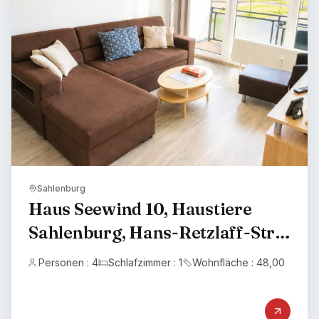
Sahlenburg
Haus Seewind 10, Haustiere
Sahlenburg, Hans-Retzlaff-Str.
4, Haustiere erlaubt
Personen : 4
Schlafzimmer : 1
Wohnfläche : 48,00