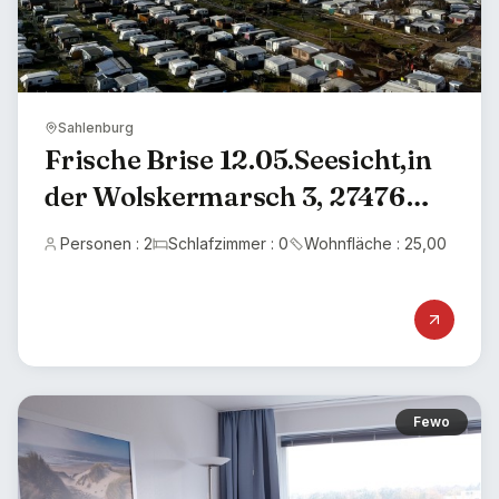
Sahlenburg
Frische Brise 12.05.Seesicht,in
der Wolskermarsch 3, 27476
Sahlenburg
Personen : 2
Schlafzimmer : 0
Wohnfläche : 25,00
Fewo