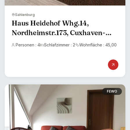
Sahlenburg
Haus Heidehof Whg.14,
Nordheimstr.173, Cuxhaven-
Sahlenburg, Haustiere auf
Personen : 4
Schlafzimmer : 2
Wohnfläche : 45,00
Anfrage
FEWO