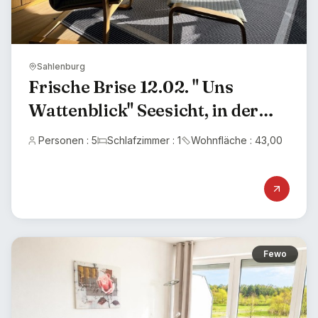
Sahlenburg
Frische Brise 12.02. " Uns
Wattenblick" Seesicht, in der
Wolskermarsch 3, 27476
Personen : 5
Schlafzimmer : 1
Wohnfläche : 43,00
Sahlenburg
Fewo