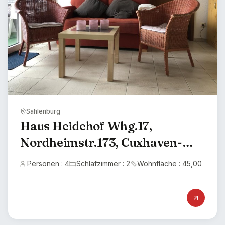
Sahlenburg
Haus Heidehof Whg.17,
Nordheimstr.173, Cuxhaven-
Sahlenburg, Haustiere auf
Personen : 4
Schlafzimmer : 2
Wohnfläche : 45,00
Anfrage