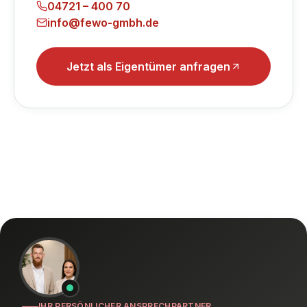
04721 – 400 70
info@fewo-gmbh.de
Jetzt als Eigentümer anfragen
IHR PERSÖNLICHER ANSPRECHPARTNER