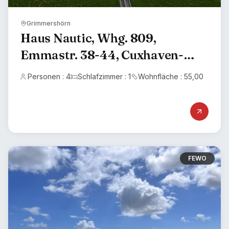
Grimmershörn
Haus Nautic, Whg. 809,
Emmastr. 38-44, Cuxhaven-
Grimmershörn, Seesicht
Personen : 4
Schlafzimmer : 1
Wohnfläche : 55,00
FEWO