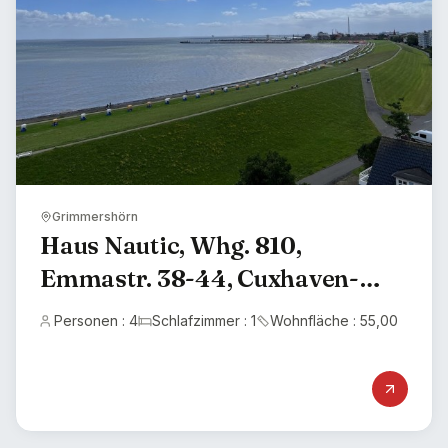
Grimmershörn
Haus Nautic, Whg. 810,
Emmastr. 38-44, Cuxhaven-
Grimmershörn, Seesicht
Personen : 4
Schlafzimmer : 1
Wohnfläche : 55,00