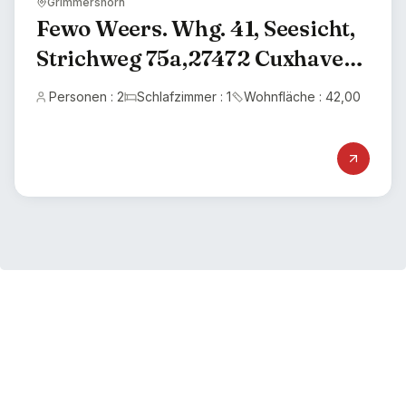
Grimmershörn
Fewo Weers. Whg. 41, Seesicht,
Strichweg 75a,27472 Cuxhaven,
Grimmershörn
Personen : 2
Schlafzimmer : 1
Wohnfläche : 42,00